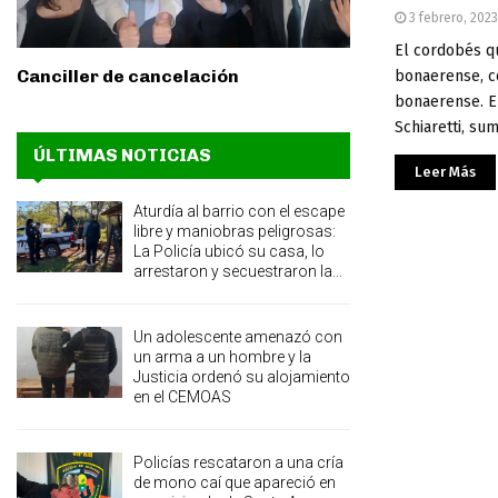
3 febrero, 2023
El cordobés qu
Canciller de cancelación
bonaerense, c
bonaerense. E
Schiaretti, su
ÚLTIMAS NOTICIAS
Leer Más
Aturdía al barrio con el escape
libre y maniobras peligrosas:
La Policía ubicó su casa, lo
arrestaron y secuestraron la...
Un adolescente amenazó con
un arma a un hombre y la
Justicia ordenó su alojamiento
en el CEMOAS
Policías rescataron a una cría
de mono caí que apareció en