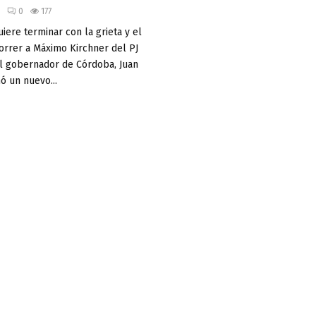
0
177
iere terminar con la grieta y el
orrer a Máximo Kirchner del PJ
l gobernador de Córdoba, Juan
mó un nuevo...