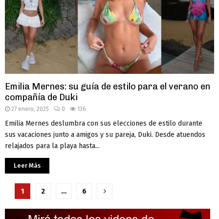
Emilia Mernes: su guía de estilo para el verano en
compañía de Duki
27 enero, 2025
0
136
Emilia Mernes deslumbra con sus elecciones de estilo durante
sus vacaciones junto a amigos y su pareja, Duki. Desde atuendos
relajados para la playa hasta...
Leer Más
Paginación
1
2
…
6
de