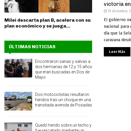
victoria en
19 diciembre, 
El gobierno na
Milei descarta plan B, acelera con su
plan económico y se juega...
nacional para 
día que la Sel
caravana desde
ÚLTIMAS NOTICIAS
Leer Más
Encontraron sanas y salvas a
dos hermanas de 12 y 15 años
que eran buscadas en Dos de
Mayo
Dos motociclistas resultaron
heridos tras un choque en una
transitada avenida de Posadas
Quedó herido sobre un techo y
fue rescatado mediante un