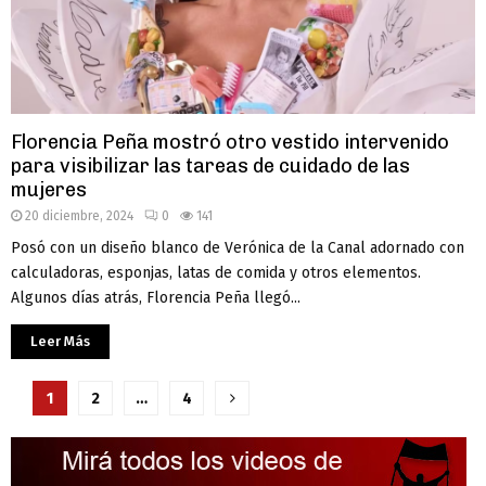
Florencia Peña mostró otro vestido intervenido
para visibilizar las tareas de cuidado de las
mujeres
20 diciembre, 2024
0
141
Posó con un diseño blanco de Verónica de la Canal adornado con
calculadoras, esponjas, latas de comida y otros elementos.
Algunos días atrás, Florencia Peña llegó...
Leer Más
Paginación
1
2
…
4
de
entradas