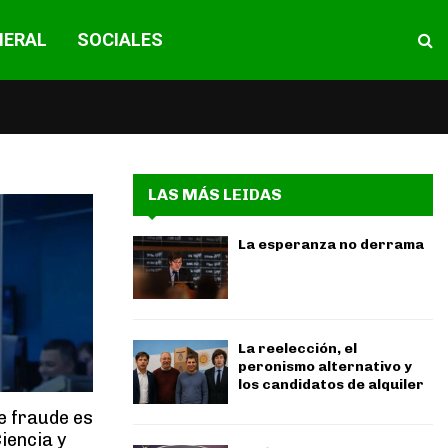
NERAL
SOCIALES
LAS MÁS LEIDAS
La esperanza no derrama
La reelección, el
peronismo alternativo y
los candidatos de alquiler
e fraude es
iencia y