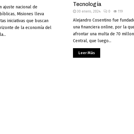
Tecnología
 ajuste nacional de
30 enero, 2024
0
119
íblicas, Misiones lleva
Alejandro Cosentino fue fundado
ntas iniciativas que buscan
una financiera online, por la qu
rizonte de la economía del
afrontar una multa de 70 millo
a...
Central, que luego...
Leer Más