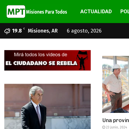
ACTUALIDAD
POL
C
19.8
Misiones, AR
6 agosto, 2026
Una provin
23 junio, 2024