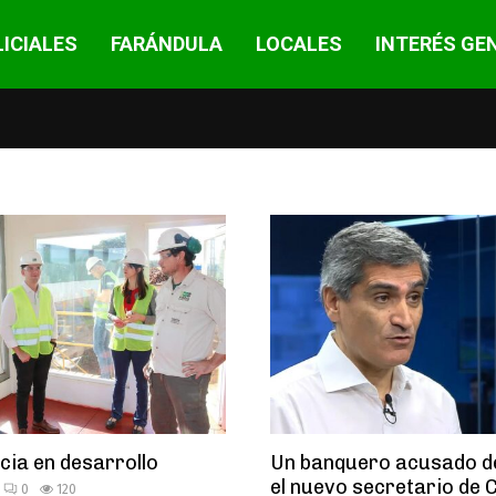
ICIALES
FARÁNDULA
LOCALES
INTERÉS GE
cia en desarrollo
Un banquero acusado d
el nuevo secretario de C
0
120