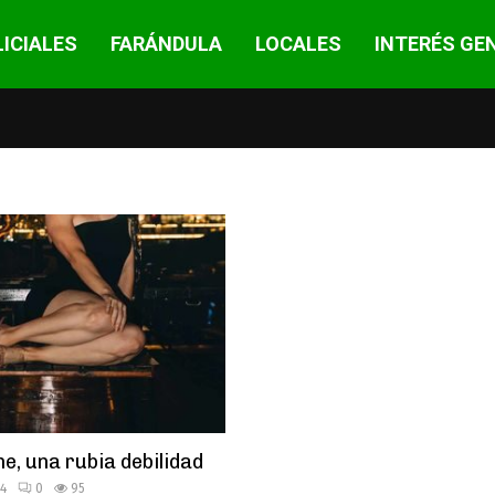
ICIALES
FARÁNDULA
LOCALES
INTERÉS GE
e, una rubia debilidad
24
0
95