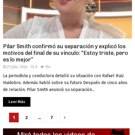
Pilar Smith confirmó su separación y explicó los
motivos del final de su vínculo: “Estoy triste, pero
es lo mejor”
27 julio, 2024
0
194
La periodista y conductora detalló su situación con Rafael Ruiz
Huidobro. Además habló sobre su futuro Después de cinco años
de relación, Pilar Smith anunció su separación...
Leer Más
Paginación
1
2
…
7
de