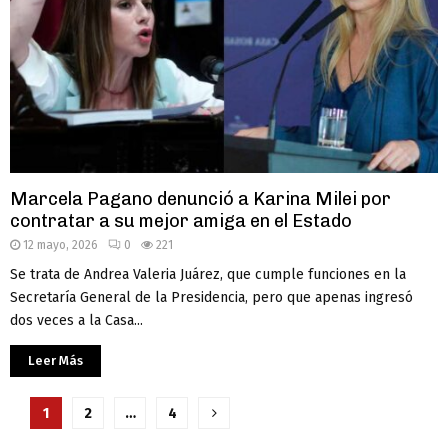
Marcela Pagano denunció a Karina Milei por
contratar a su mejor amiga en el Estado
12 mayo, 2026
0
221
Se trata de Andrea Valeria Juárez, que cumple funciones en la
Secretaría General de la Presidencia, pero que apenas ingresó
dos veces a la Casa...
Leer Más
Paginación
1
2
…
4