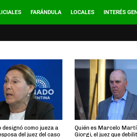
ICIALES
FARÁNDULA
LOCALES
INTERÉS GE
o designó como jueza a
Quién es Marcelo Martí
esposa del juez del caso
Giorgi, el juez que debili