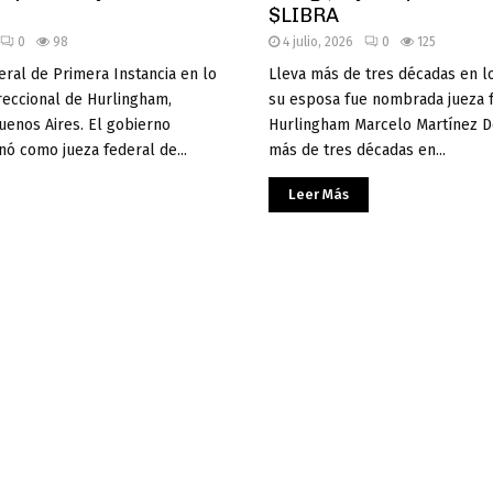
$LIBRA
0
98
4 julio, 2026
0
125
eral de Primera Instancia en lo
Lleva más de tres décadas en lo
reccional de Hurlingham,
su esposa fue nombrada jueza 
uenos Aires. El gobierno
Hurlingham Marcelo Martínez De
nó como jueza federal de...
más de tres décadas en...
Leer Más