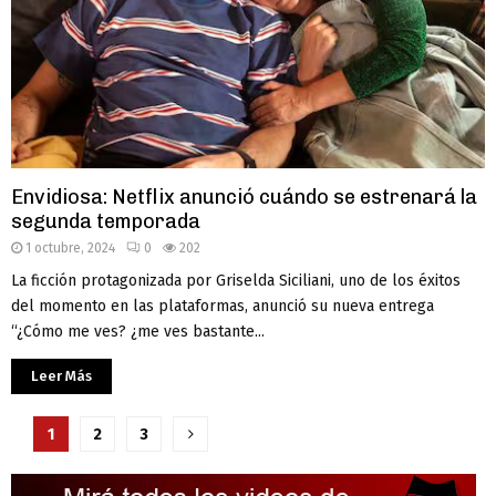
Envidiosa: Netflix anunció cuándo se estrenará la
segunda temporada
1 octubre, 2024
0
202
La ficción protagonizada por Griselda Siciliani, uno de los éxitos
del momento en las plataformas, anunció su nueva entrega
“¿Cómo me ves? ¿me ves bastante...
Leer Más
Paginación
1
2
3
de