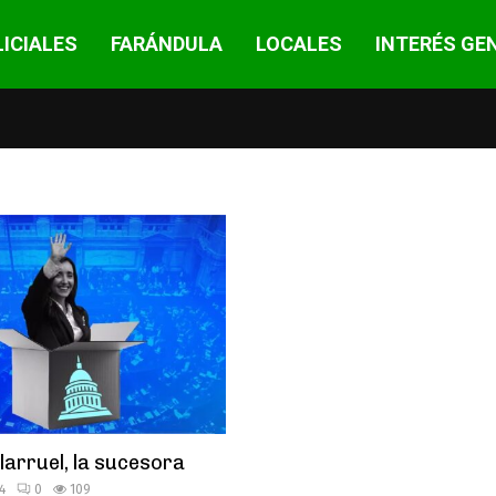
ICIALES
FARÁNDULA
LOCALES
INTERÉS GE
llarruel, la sucesora
4
0
109