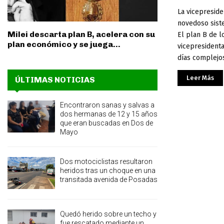
La vicepreside
novedoso siste
Milei descarta plan B, acelera con su
El plan B de 
plan económico y se juega...
vicepresidenta
días complejos
Leer Más
ÚLTIMAS NOTICIAS
Encontraron sanas y salvas a
dos hermanas de 12 y 15 años
que eran buscadas en Dos de
Mayo
Dos motociclistas resultaron
heridos tras un choque en una
transitada avenida de Posadas
Quedó herido sobre un techo y
fue rescatado mediante un