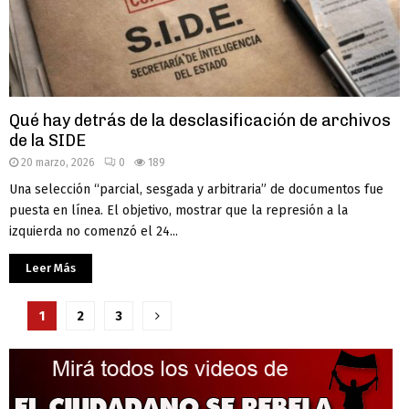
Qué hay detrás de la desclasificación de archivos
de la SIDE
20 marzo, 2026
0
189
Una selección “parcial, sesgada y arbitraria” de documentos fue
puesta en línea. El objetivo, mostrar que la represión a la
izquierda no comenzó el 24...
Leer Más
Paginación
1
2
3
de
entradas