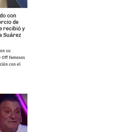
do con
orcio de
 recibió y
na Suárez
con su
e Off Famosos
ción con el