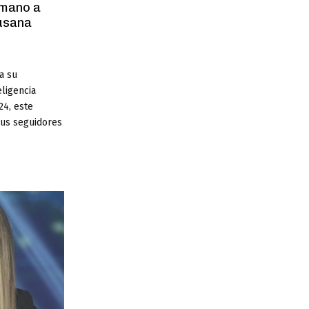
 mano a
usana
 a su
ligencia
24, este
sus seguidores