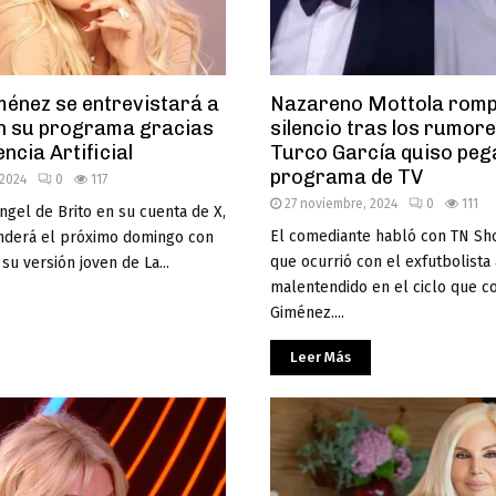
énez se entrevistará a
Nazareno Mottola rompi
n su programa gracias
silencio tras los rumore
encia Artificial
Turco García quiso pega
programa de TV
 2024
0
117
27 noviembre, 2024
0
111
gel de Brito en su cuenta de X,
El comediante habló con TN Sh
enderá el próximo domingo con
que ocurrió con el exfutbolista 
su versión joven de La...
malentendido en el ciclo que 
Giménez....
Leer Más