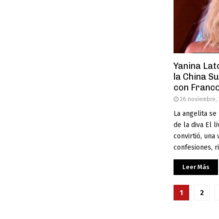
Yanina Lat
la China S
con Franco
26 noviembre,
La angelita se 
de la diva El 
convirtió, una
confesiones, ri
Leer Más
Pagina
1
2
de