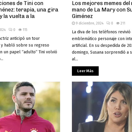
ciones de Tini con
Los mejores memes del
énez: terapia, una gira
mano de La Mary con S
 la vuelta a la
Giménez
9 diciembre, 2024
0
211
2024
0
115
La diva de los teléfonos revivió
ctriz anticipó un tour
emblemático personaje con inte
o y habló sobre su regreso
artificial. En su despedida de 20
n un papel “adulto” Tini volvió
domingo, Susana sorprendió a 
..
al...
Leer Más