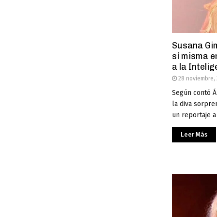
Susana Gim
sí misma e
a la Intelig
28 noviembre,
Según contó Án
la diva sorpr
un reportaje a 
Leer Más