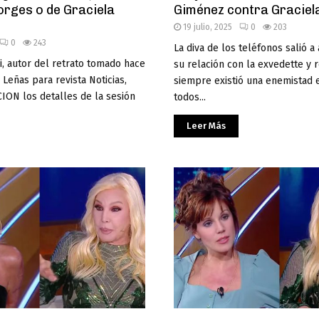
orges o de Graciela
Giménez contra Graciel
19 julio, 2025
0
203
0
243
La diva de los teléfonos salió a
, autor del retrato tomado hace
su relación con la exvedette y 
 Leñas para revista Noticias,
siempre existió una enemistad 
ION los detalles de la sesión
todos...
Leer Más