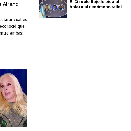
El Círculo Rojo le pica el
a Alfano
boleto al Fenómeno Milei
 aclarar cuál es
reconoció que
entre ambas;