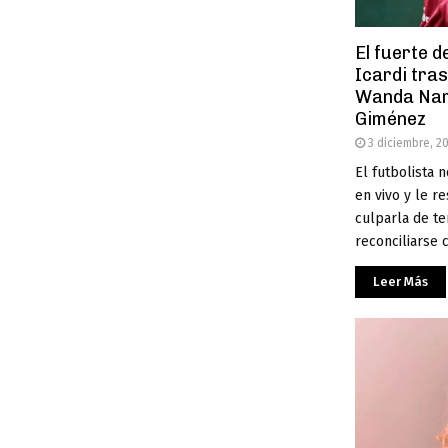
El fuerte 
Icardi tra
Wanda Nara
Giménez
3 diciembre, 2
El futbolista 
en vivo y le 
culparla de te
reconciliarse c
Leer Más