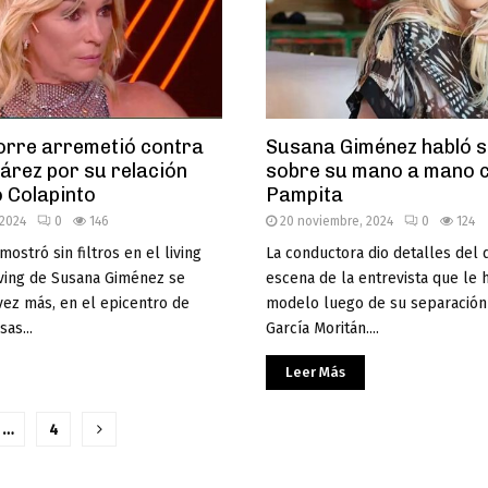
orre arremetió contra
Susana Giménez habló si
uárez por su relación
sobre su mano a mano 
 Colapinto
Pampita
 2024
0
146
20 noviembre, 2024
0
124
mostró sin filtros en el living
La conductora dio detalles del 
living de Susana Giménez se
escena de la entrevista que le h
 vez más, en el epicentro de
modelo luego de su separación
sas...
García Moritán....
Leer Más
ción
…
4