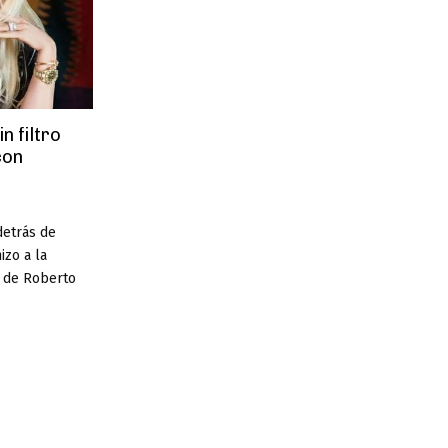
n filtro
con
detrás de
izo a la
 de Roberto