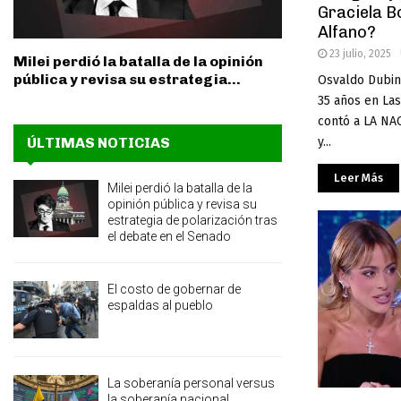
Graciela B
Alfano?
23 julio, 2025
Milei perdió la batalla de la opinión
pública y revisa su estrategia...
Osvaldo Dubini
35 años en Las
contó a LA NAC
y...
ÚLTIMAS NOTICIAS
Leer Más
Milei perdió la batalla de la
opinión pública y revisa su
estrategia de polarización tras
el debate en el Senado
El costo de gobernar de
espaldas al pueblo
La soberanía personal versus
la soberanía nacional