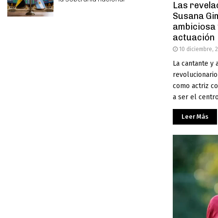
Las revela
Susana Gim
ambiciosa y
actuación
10 diciembre, 
La cantante y a
revolucionari
como actriz co
a ser el centro.
Leer Más