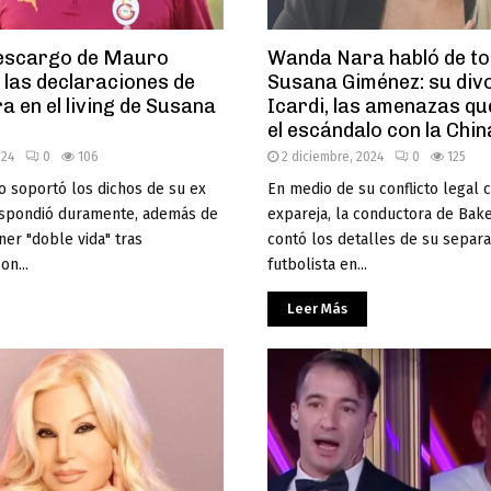
descargo de Mauro
Wanda Nara habló de to
s las declaraciones de
Susana Giménez: su div
 en el living de Susana
Icardi, las amenazas que
el escándalo con la Chi
024
0
106
2 diciembre, 2024
0
125
no soportó los dichos de su ex
En medio de su conflicto legal 
respondió duramente, además de
expareja, la conductora de Bak
ner "doble vida" tras
contó los detalles de su separa
on...
futbolista en...
Leer Más