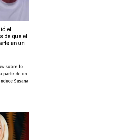
ó el
s de que el
rle en un
ow sobre lo
a partir de un
conduce Susana