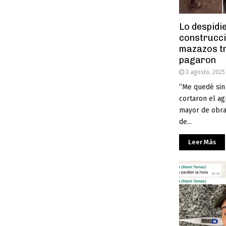
Lo despidi
construcci
mazazos tr
pagaron
3 agosto, 2025
“Me quedé sin 
cortaron el ag
mayor de obra
de...
Leer Más