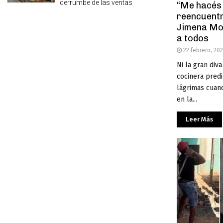
derrumbe de las ventas
“Me hacés l
reencuentr
Jimena Mo
a todos
22 febrero, 20
Ni la gran diva
cocinera predi
lágrimas cuand
en la...
Leer Más