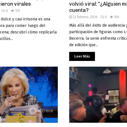
ieron virales
volvió viral: “¿Alguien m
cuenta?
0
129
22 febrero, 2026
0
186
dulce y casi irrisoria es una
Más allá del éxito de audiencia 
ora para comer luego del
participación de figuras como L
 cena; descubrí cómo replicarla
Becerra, la serie enfrenta críti
illos...
de edición que...
Leer Más