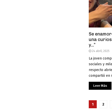
Se enamoró
una curios
y...”
24 abril, 2025
La joven comp
sociales y mi
respecto abri
compartió en s
Leer Más
Pagina
1
2