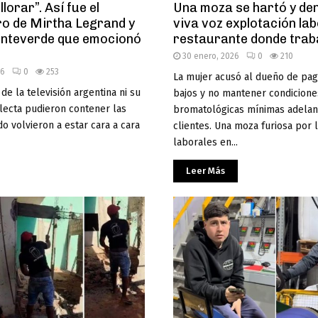
lorar”. Así fue el
Una moza se hartó y de
o de Mirtha Legrand y
viva voz explotación lab
nteverde que emocionó
restaurante donde trab
30 enero, 2026
0
210
26
0
253
La mujer acusó al dueño de pag
 de la televisión argentina ni su
bajos y no mantener condicione
lecta pudieron contener las
bromatológicas mínimas adelan
o volvieron a estar cara a cara
clientes. Una moza furiosa por 
laborales en...
Leer Más