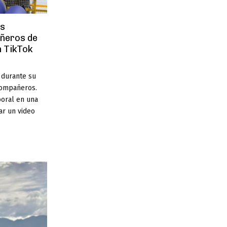
os
ñeros de
n TikTok
 durante su
 compañeros.
boral en una
ar un video