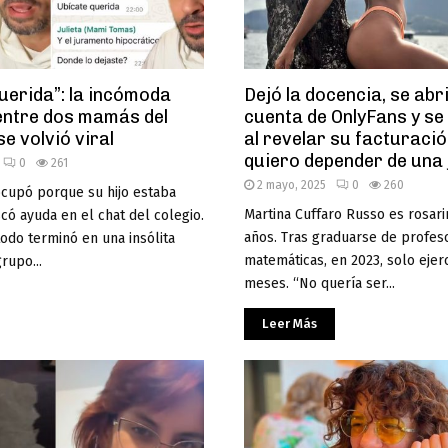
querida”: la incómoda
Dejó la docencia, se abr
entre dos mamás del
cuenta de OnlyFans y se 
se volvió viral
al revelar su facturació
quiero depender de una 
0
261
2 mayo, 2025
0
260
ocupó porque su hijo estaba
Martina Cuffaro Russo es rosari
ó ayuda en el chat del colegio.
años. Tras graduarse de profes
odo terminó en una insólita
matemáticas, en 2023, solo ejer
rupo...
meses. “No quería ser...
Leer Más