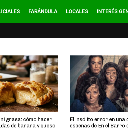
ICIALES
FARÁNDULA
LOCALES
INTERÉS GE
 ni grasa: cómo hacer
El insólito error en una 
das de banana y queso
escenas de En el Barro 