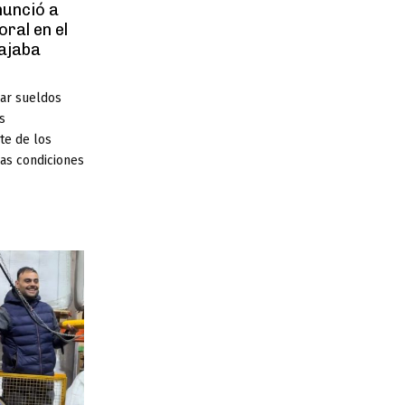
nunció a
oral en el
ajaba
ar sueldos
s
te de los
las condiciones