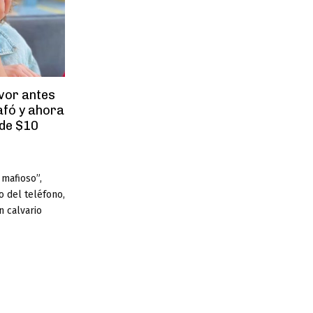
avor antes
afó y ahora
 de $10
mafioso”,
o del teléfono,
n calvario