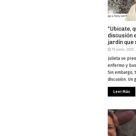
“Ubicate, 
discusión 
jardín que 
19 junio, 2025
Julieta se pre
enfermo y busc
Sin embargo, t
discusión. Un g
Leer Más