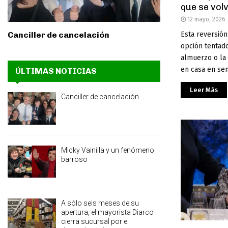
que se volv
12 mayo, 2026
Esta reversión 
Canciller de cancelación
opción tentad
almuerzo o la
en casa en senc
ÚLTIMAS NOTICIAS
Leer Más
Canciller de cancelación
Micky Vainilla y un fenómeno
barroso
A sólo seis meses de su
apertura, el mayorista Diarco
cierra sucursal por el