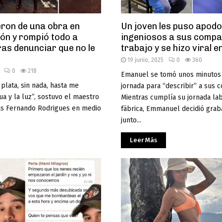
eron de una obra en
Un joven les puso apod
ón y rompió todo a
ingeniosos a sus compa
as denunciar que no le
trabajo y se hizo viral e
19 junio, 2025
0
360
0
218
Emanuel se tomó unos minutos
plata, sin nada, hasta me
jornada para “describir” a sus
ua y la luz”, sostuvo el maestro
Mientras cumplía su jornada la
s Fernando Rodrigues en medio
fábrica, Emmanuel decidió grab
junto...
Leer Más