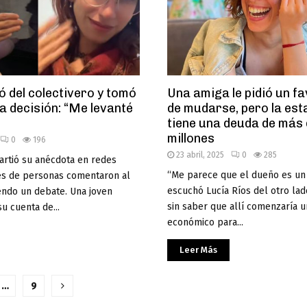
 del colectivero y tomó
Una amiga le pidió un f
a decisión: “Me levanté
de mudarse, pero la est
tiene una deuda de más
millones
0
196
23 abril, 2025
0
285
artió su anécdota en redes
“Me parece que el dueño es un 
les de personas comentaron al
escuchó Lucía Ríos del otro lad
endo un debate. Una joven
sin saber que allí comenzaría u
u cuenta de...
económico para...
Leer Más
ción
…
9