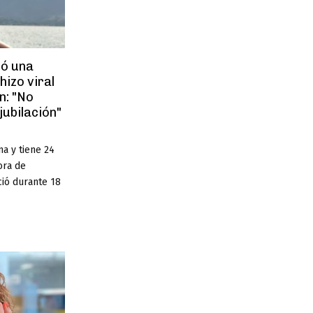
ió una
hizo viral
n: "No
jubilación"
na y tiene 24
ora de
ció durante 18