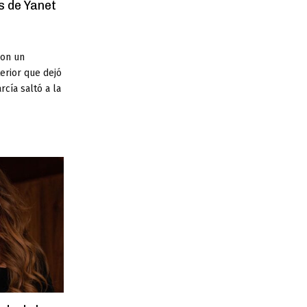
s de Yanet
con un
erior que dejó
rcía saltó a la