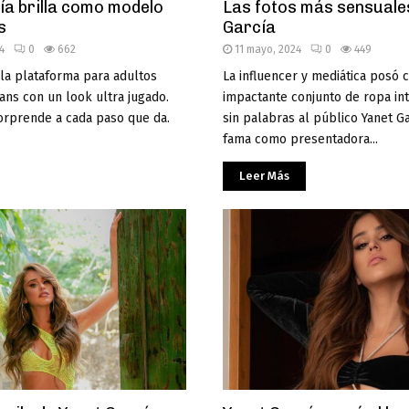
ía brilla como modelo
Las fotos más sensuale
ns
García
4
0
662
11 mayo, 2024
0
449
 la plataforma para adultos
La influencer y mediática posó 
fans con un look ultra jugado.
impactante conjunto de ropa int
orprende a cada paso que da.
sin palabras al público Yanet Ga
fama como presentadora...
Leer Más