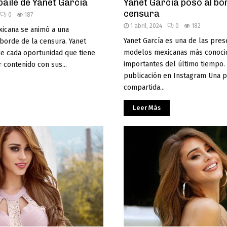
baile de Yanet García
Yanet García posó al bor
censura
0
187
1 abril, 2024
0
182
icana se animó a una
Yanet García es una de las pres
borde de la censura. Yanet
modelos mexicanas más conoci
de cada oportunidad que tiene
importantes del último tiempo.
 contenido con sus...
publicación en Instagram Una p
compartida...
Leer Más