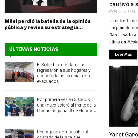
cautivó a 
29 abril, 2025
La estrella de
Milei perdió la batalla de la opinión
pública y revisa su estrategia...
corpiño de enc
García saltó 
clima en México
ÚLTIMAS NOTICIAS
Leer Más
El Soberbio: dos familias
regresaron a sus hogares y
continúa la asistencia a los
evacuados
Por primera vez en 50 años
una mujer estará al frente de la
Unidad Regional III de Eldorado
Recargaba combustible al
Yanet Garc
costado de la ruta, fue