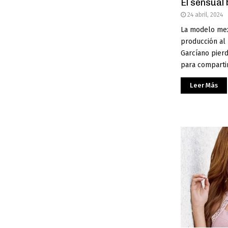
El sensual 
24 abril, 2024
La modelo mex
producción al 
Garcíano pier
para compartir
Leer Más