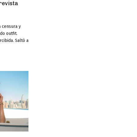
revista
a censura y
o outfit.
cibida. Saltó a