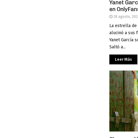
Yanet Garc
en OnlyFa
28 agosto, 202
La estrella de
alucinó a sus 
Yanet García s
Saltó a...
Leer Más