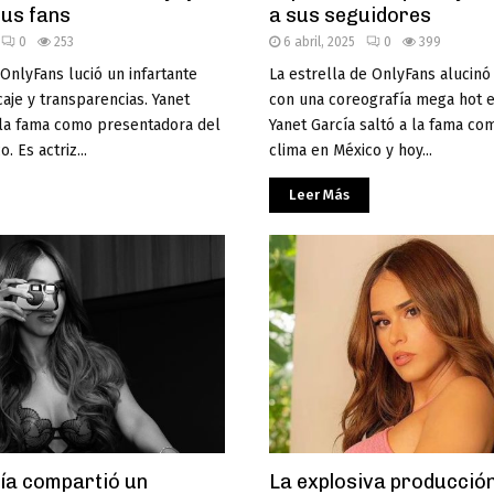
sus fans
a sus seguidores
0
253
6 abril, 2025
0
399
 OnlyFans lució un infartante
La estrella de OnlyFans alucin
aje y transparencias. Yanet
con una coreografía mega hot e
a la fama como presentadora del
Yanet García saltó a la fama com
. Es actriz...
clima en México y hoy...
Leer Más
ía compartió un
La explosiva producción