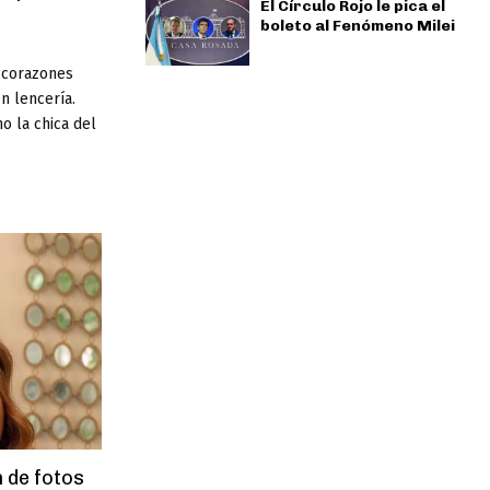
El Círculo Rojo le pica el
boleto al Fenómeno Milei
ó corazones
n lencería.
o la chica del
 de fotos