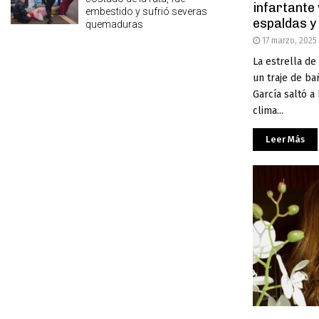
infartante
embestido y sufrió severas
espaldas y
quemaduras
17 marzo, 2025
La estrella de
un traje de ba
García saltó a
clima...
Leer Más