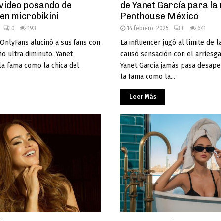
 video posando de
de Yanet García para la 
 en microbikini
Penthouse México
0
193
14 febrero, 2025
0
641
 OnlyFans alucinó a sus fans con
La influencer jugó al límite de l
ño ultra diminuto. Yanet
causó sensación con el arriesgad
 la fama como la chica del
Yanet García jamás pasa desaper
la fama como la...
Leer Más