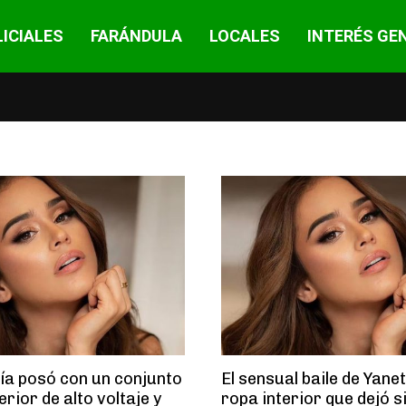
ICIALES
FARÁNDULA
LOCALES
INTERÉS GE
ía posó con un conjunto
El sensual baile de Yane
erior de alto voltaje y
ropa interior que dejó s