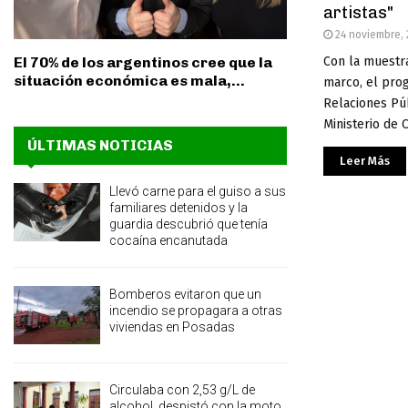
artistas"
24 noviembre,
Con la muestr
El 70% de los argentinos cree que la
situación económica es mala,...
marco, el pro
Relaciones Púb
Ministerio de C
ÚLTIMAS NOTICIAS
Leer Más
Llevó carne para el guiso a sus
familiares detenidos y la
guardia descubrió que tenía
cocaína encanutada
Bomberos evitaron que un
incendio se propagara a otras
viviendas en Posadas
Circulaba con 2,53 g/L de
alcohol, despistó con la moto