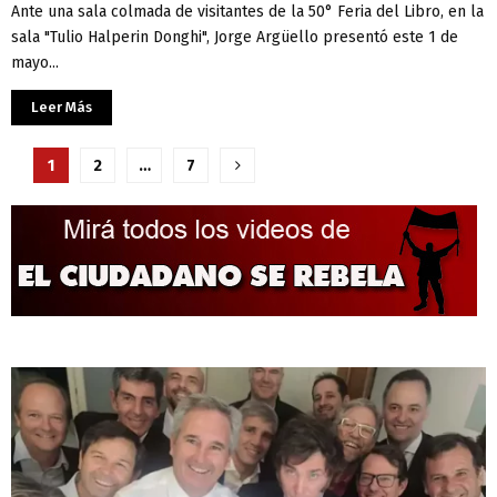
Ante una sala colmada de visitantes de la 50° Feria del Libro, en la
sala "Tulio Halperin Donghi", Jorge Argüello presentó este 1 de
mayo...
Leer Más
Paginación
1
2
…
7
de
entradas