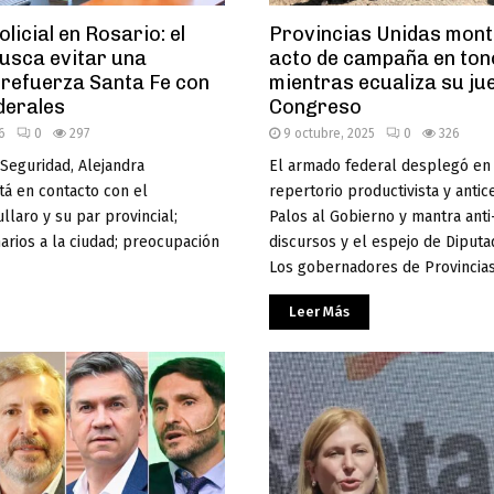
olicial en Rosario: el
Provincias Unidas mont
usca evitar una
acto de campaña en ton
 refuerza Santa Fe con
mientras ecualiza su jue
derales
Congreso
6
0
297
9 octubre, 2025
0
326
 Seguridad, Alejandra
El armado federal desplegó en 
tá en contacto con el
repertorio productivista y antice
laro y su par provincial;
Palos al Gobierno y mantra anti
rios a la ciudad; preocupación
discursos y el espejo de Diputa
Los gobernadores de Provincias.
Leer Más