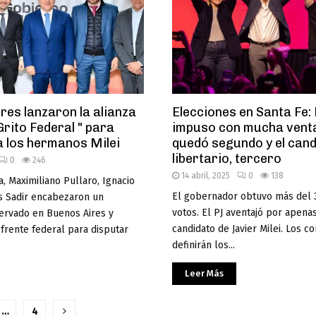
es lanzaron la alianza
Elecciones en Santa Fe: 
Grito Federal " para
impuso con mucha ventaj
a los hermanos Milei
quedó segundo y el can
libertario, tercero
0
246
14 abril, 2025
0
138
a, Maximiliano Pullaro, Ignacio
El gobernador obtuvo más del 
os Sadir encabezaron un
votos. El PJ aventajó por apena
ervado en Buenos Aires y
candidato de Javier Milei. Los c
frente federal para disputar
definirán los...
Leer Más
ción
…
4