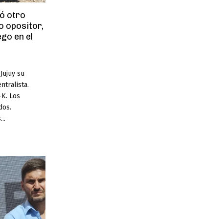
ó otro
o opositor,
go en el
Jujuy su
ntralista.
-K. Los
dos.
..