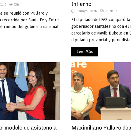
Infierno"
0
126
13 mayo, 2026
0
151
e se reunió con Pullaro y
El diputado del FAS comparó la i
a recorrida por Santa Fe y Entre
gobernador santafesino con el
 el rumbo del gobierno nacional
carcelario de Nayib Bukele en E
diputado provincial y periodista.
Leer Más
el modelo de asistencia
Maximiliano Pullaro de