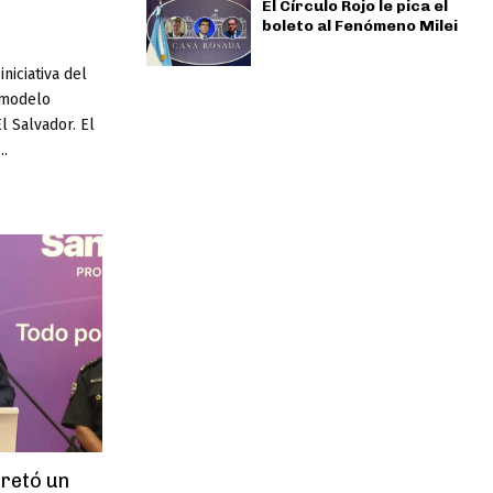
El Círculo Rojo le pica el
boleto al Fenómeno Milei
niciativa del
 modelo
l Salvador. El
..
cretó un