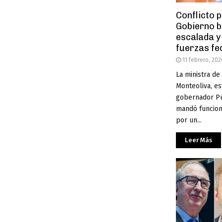
Conflicto p
Gobierno b
escalada y
fuerzas fe
11 febrero, 202
La ministra de
Monteoliva, es
gobernador Pul
mandó funciona
por un...
Leer Más