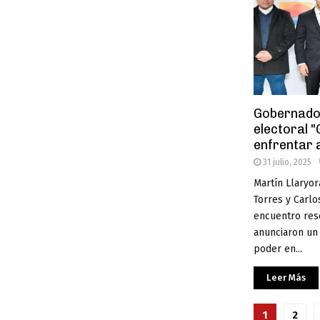
Gobernador
electoral "
enfrentar 
31 julio, 2025
Martín Llaryor
Torres y Carl
encuentro res
anunciaron un 
poder en...
Leer Más
Pagina
1
2