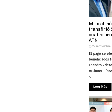
Milei abrió 
transfirió
cuatro pro
ATN
15 septiembre,
El pago se efec
beneficiados f
Leandro Zdero 
misionero Pass
-...
Leer Más