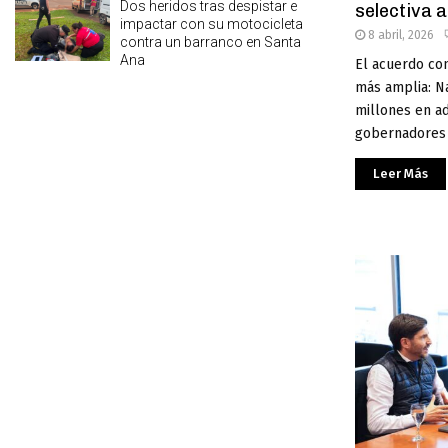
Dos heridos tras despistar e
selectiva 
impactar con su motocicleta
8 abril, 2026
contra un barranco en Santa
Ana
El acuerdo con
más amplia: N
millones en ad
gobernadores c
Leer Más