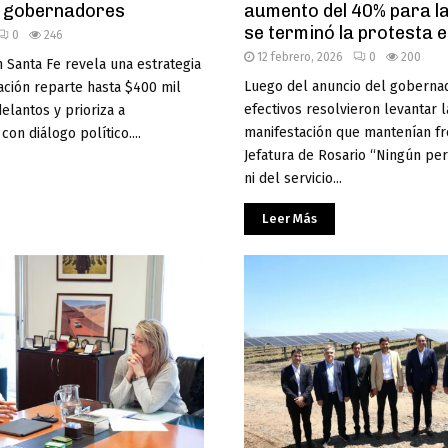
a gobernadores
aumento del 40% para la
se terminó la protesta 
0
246
12 febrero, 2026
0
200
 Santa Fe revela una estrategia
Luego del anuncio del gobernad
ación reparte hasta $400 mil
efectivos resolvieron levantar l
elantos y prioriza a
manifestación que mantenían fr
on diálogo político....
Jefatura de Rosario “Ningún per
ni del servicio...
Leer Más