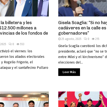
la billetera y les
Gisela Scaglia: “Si no ha
 $12.500 millones a
cadáveres en la calle es
vincias de los fondos de
gobernadores”
25 agosto, 2025
0
215
 2025
0
553
Gisela Scaglia cuestionó los dic
tivizó el viernes: los
presidente, aclaró que “no se tr
ueron los aliados electorales
entre Milei y el kirchnerismo” d
y Rogelio Frigerio, el
elecciones del...
alaqua y el santafecino Pullaro
Leer Más