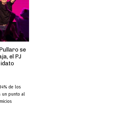
Pullaro se
a, el PJ
didato
34% de los
s un punto al
omicios