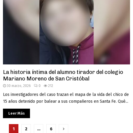
La historia íntima del alumno tirador del colegio
Mariano Moreno de San Cristóbal
30 marzo, 2026
0
212
Los investigadores del caso trazan el mapa de la vida del chico de
15 años detenido por balear a sus compañeros en Santa Fe. Qué...
Leer Más
Paginación
1
2
…
6