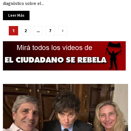
diagnóstico sobre el...
Leer Más
Paginación
1
2
…
7
de
entradas