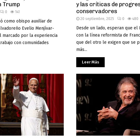
n Trump
y las críticas de progre
conservadores
0
141
20 septiembre, 2025
0
480
ó como obispo auxiliar de
Desde un lado, esperan que el 
salvadoreño Evelio Menjívar-
con la línea reformista de Franc
il marcado por la experiencia
que del otro le exigen que se 
 trabajo con comunidades
más...
Leer Más