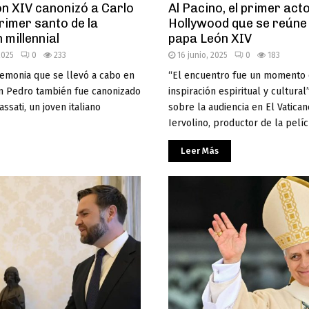
ón XIV canonizó a Carlo
Al Pacino, el primer act
primer santo de la
Hollywood que se reúne 
 millennial
papa León XIV
2025
0
233
16 junio, 2025
0
183
remonia que se llevó a cabo en
“El encuentro fue un momento
an Pedro también fue canonizado
inspiración espiritual y cultural
assati, un joven italiano
sobre la audiencia en El Vatica
Iervolino, productor de la pelícu
Leer Más