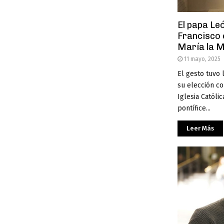
El papa Leó
Francisco 
María la 
11 mayo, 2025
El gesto tuvo 
su elección c
Iglesia Católi
pontífice...
Leer Más