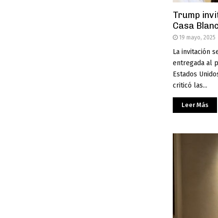
Trump invit
Casa Blan
19 mayo, 2025
La invitación s
entregada al 
Estados Unido
criticó las...
Leer Más