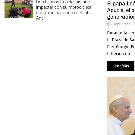
Dos heridos tras despistar e
El papa Le
impactar con su motocicleta
Acutis, el 
contra un barranco en Santa
generación
Ana
7 septiembre, 
Durante la ce
la Plaza de S
Pier Giorgio Fr
fallecido en...
Leer Más