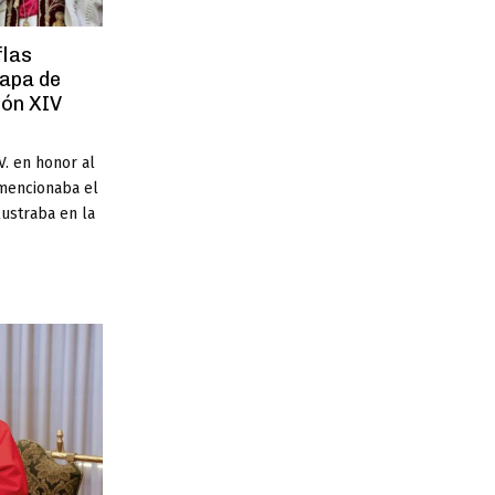
flas
Papa de
eón XIV
V. en honor al
 mencionaba el
ustraba en la