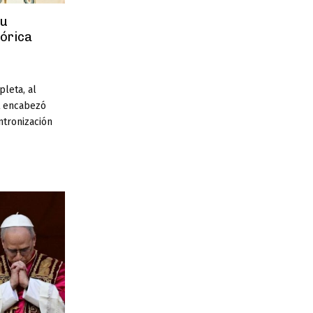
su
tórica
leta, al
t encabezó
entronización