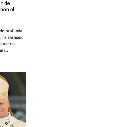
or de
con el
 de profunda
”, ha afirmado
no Andrea
la...