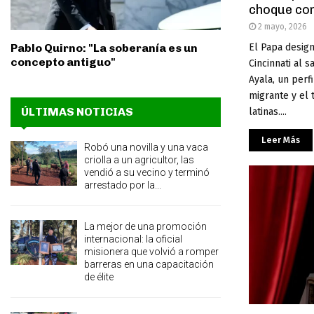
choque co
2 mayo, 2026
El Papa design
Pablo Quirno: "La soberanía es un
concepto antiguo"
Cincinnati al 
Ayala, un perf
migrante y el
ÚLTIMAS NOTICIAS
latinas....
Leer Más
Robó una novilla y una vaca
criolla a un agricultor, las
vendió a su vecino y terminó
arrestado por la...
La mejor de una promoción
internacional: la oficial
misionera que volvió a romper
barreras en una capacitación
de élite