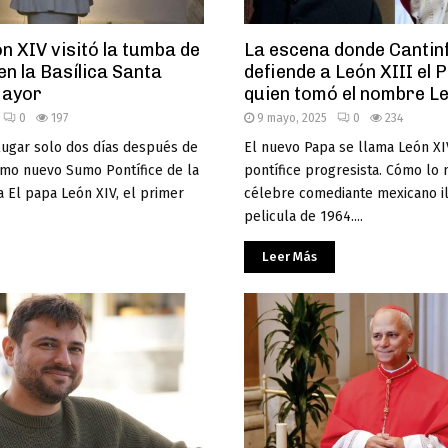
n XIV visitó la tumba de
La escena donde Cantin
en la Basílica Santa
defiende a León XIII el 
Mayor
quien tomó el nombre L
0
197
9 mayo, 2025
0
234
lugar solo dos días después de
El nuevo Papa se llama León XI
omo nuevo Sumo Pontífice de la
pontífice progresista. Cómo lo
ca El papa León XIV, el primer
célebre comediante mexicano il
pelicula de 1964....
Leer Más