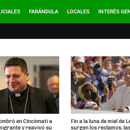
ICIALES
FARÁNDULA
LOCALES
INTERÉS GE
ombró en Cincinnati a
Fin a la luna de miel de 
migrante y reavivó su
surgen los reclamos, la